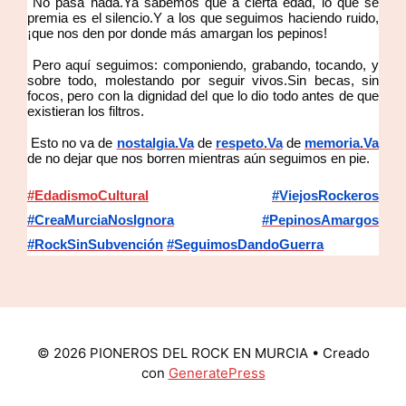
No pasa nada.Ya sabemos que a cierta edad, lo que se
premia es el silencio.Y a los que seguimos haciendo ruido,
¡que nos den por donde más amargan los pepinos!
Pero aquí seguimos: componiendo, grabando, tocando, y
sobre todo, molestando por seguir vivos.Sin becas, sin
focos, pero con la dignidad del que lo dio todo antes de que
existieran los filtros.
Esto no va de
nostalgia.Va
de
respeto.Va
de
memoria.Va
de no dejar que nos borren mientras aún seguimos en pie.
#EdadismoCultural
#ViejosRockeros
#CreaMurciaNosIgnora
#PepinosAmargos
#RockSinSubvención
#SeguimosDandoGuerra
© 2026 PIONEROS DEL ROCK EN MURCIA
• Creado
con
GeneratePress