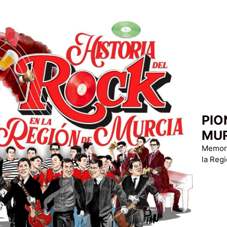
PIO
MU
Memoria
la Reg