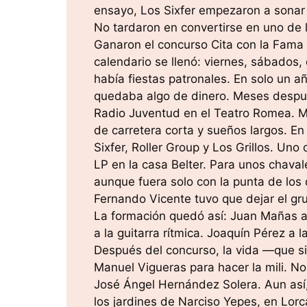
ensayo, Los Sixfer empezaron a sonar
No tardaron en convertirse en uno de 
Ganaron el concurso Cita con la Fama e
calendario se llenó: viernes, sábado
había fiestas patronales. En solo un a
quedaba algo de dinero. Meses despué
Radio Juventud en el Teatro Romea. 
de carretera corta y sueños largos. En 
Sixfer, Roller Group y Los Grillos. Uno
LP en la casa Belter. Para unos chavale
aunque fuera solo con la punta de los 
Fernando Vicente tuvo que dejar el gr
La formación quedó así: Juan Mañas a l
a la guitarra rítmica. Joaquín Pérez a l
Después del concurso, la vida —que s
Manuel Vigueras para hacer la mili. N
José Ángel Hernández Solera. Aun así
los jardines de Narciso Yepes, en Lorca