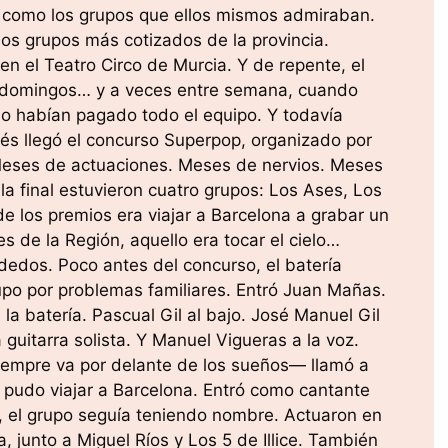
 como los grupos que ellos mismos admiraban.
los grupos más cotizados de la provincia.
n el Teatro Circo de Murcia. Y de repente, el
s, domingos… y a veces entre semana, cuando
ño habían pagado todo el equipo. Y todavía
s llegó el concurso Superpop, organizado por
Meses de actuaciones. Meses de nervios. Meses
la final estuvieron cuatro grupos: Los Ases, Los
 de los premios era viajar a Barcelona a grabar un
s de la Región, aquello era tocar el cielo…
dedos. Poco antes del concurso, el batería
upo por problemas familiares. Entró Juan Mañas.
a batería. Pascual Gil al bajo. José Manuel Gil
a guitarra solista. Y Manuel Vigueras a la voz.
iempre va por delante de los sueños— llamó a
o pudo viajar a Barcelona. Entró como cantante
, el grupo seguía teniendo nombre. Actuaron en
, junto a Miguel Ríos y Los 5 de Illice. También