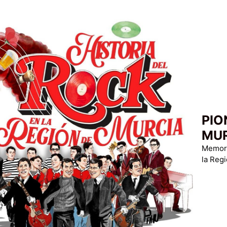
PIO
MU
Memoria
la Reg