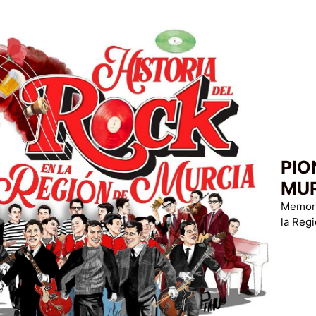
PIO
MU
Memoria
la Reg