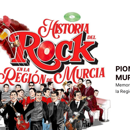
PIO
MU
Memoria
la Reg